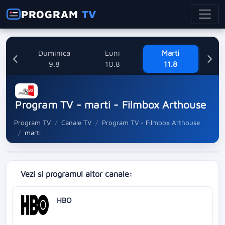
PROGRAM
TV
ata
Duminica
Luni
Marti
8
9.8
10.8
11.8
Program TV - marti - Filmbox Arthouse
Program TV
Canale TV
Program TV - Filmbox Arthouse
marti
Vezi si programul altor canale:
HBO