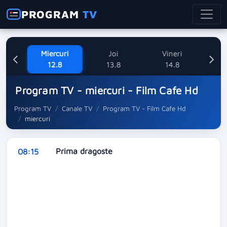
PROGRAM
TV
ne
Miercuri
Joi
Vineri
Sa
8
12.8
13.8
14.8
Program TV - miercuri - Film Cafe Hd
Program TV
Canale TV
Program TV - Film Cafe Hd
miercuri
Prima dragoste
08:15