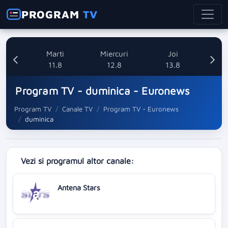
PROGRAM
TV
i
Marti
Miercuri
Joi
8
11.8
12.8
13.8
Program TV - duminica - Euronews
Program TV
Canale TV
Program TV - Euronews
duminica
Vezi si programul altor canale:
Antena Stars