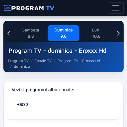
PROGRAM
TV
ne
Sambata
Duminica
Luni
M
8
8.8
9.8
10.8
Program TV - duminica - Eroxxx Hd
Program TV
Canale TV
Program TV - Eroxxx Hd
duminica
Vezi si programul altor canale:
HBO 3