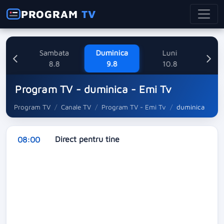
PROGRAM
TV
ne
Sambata
Duminica
Luni
M
8
8.8
9.8
10.8
Program TV - duminica - Emi Tv
Program TV
Canale TV
Program TV - Emi Tv
duminica
Direct pentru tine
08:00