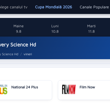
Alege canalul tv
Cupa Mondială 2026
Canale Popular
Maine
Luni
Marti
9.8
10.8
11.8
very Science Hd
y Science Hd
vineri
National 24 Plus
Film Now