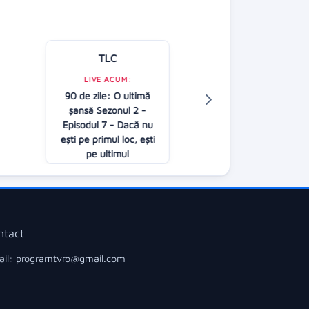
TLC
Kanal D
LIVE ACUM:
LIVE ACUM:
90 de zile: O ultimă
Jocul cuvintelo
șansă Sezonul 2 -
Dan Negru
A
Episodul 7 - Dacă nu
21:00
ești pe primul loc, ești
pe ultimul
22:00
ntact
il: programtvro@gmail.com