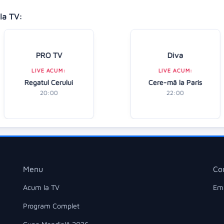
la TV:
PRO TV
Diva
LIVE ACUM:
LIVE ACUM:
Regatul Cerului
Cere-mă la Paris
20:00
22:00
Menu
Co
Acum la TV
Ema
Program Complet