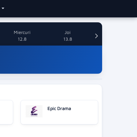
e
Miercuri
Joi
12.8
13.8
Epic Drama