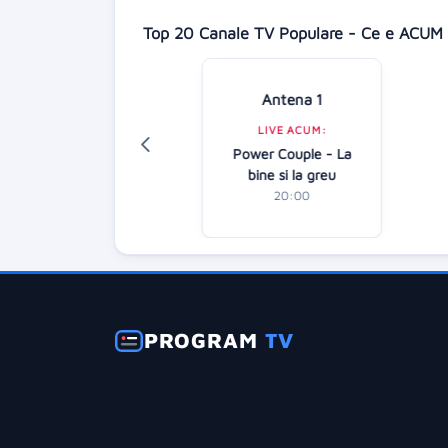
Top 20 Canale TV Populare - Ce e ACUM 
isney Channel
Antena 1
LIVE ACUM:
LIVE ACUM:
izards Beyond
Power Couple - La
averly Place:
bine si la greu
Season 1
20:00
22:15
PROGRAM
TV