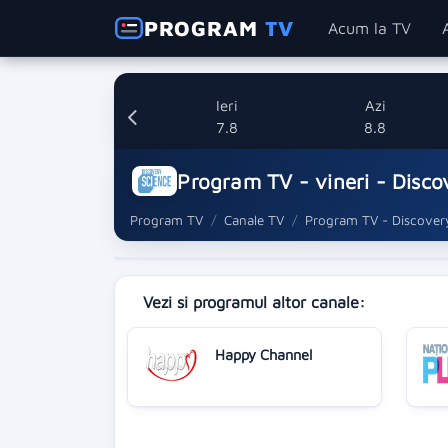
PROGRAM
TV
Acum la TV
Ieri
Azi
7.8
8.8
Program TV - vineri - Disco
Program TV
Canale TV
Program TV - Discover
Vezi si programul altor canale:
Happy Channel