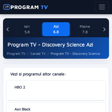
PROGRAM
TV
Ieri
Azi
Maine
Sa
5.8
6.8
7.8
Program TV - Discovery Science Azi
Program TV
Canale TV
Program TV - Discovery Science
Vezi si programul altor canale:
HBO 2
Axn Black