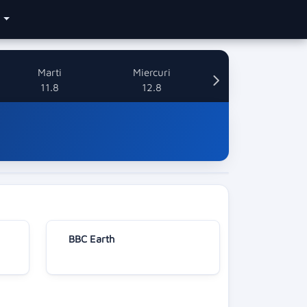
e
Marti
Miercuri
11.8
12.8
BBC Earth