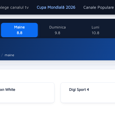
Alege canalul tv
Cupa Mondială 2026
Canale Popular
Maine
Duminica
Luni
8.8
9.8
10.8
maine
xn White
Digi Sport 4