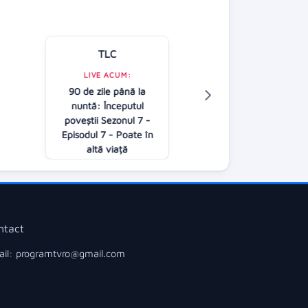
TLC
Kanal D
LIVE ACUM:
90 de zile până la
LIVE ACUM:
nuntă: Începutul
Casa iubirii
poveştii Sezonul 7 -
16:30
Episodul 7 - Poate în
altă viață
18:00
ntact
il: programtvro@gmail.com