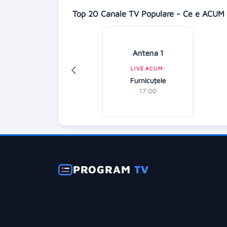
Top 20 Canale TV Populare - Ce e ACUM 
Digi 24
Antena 1
LIVE ACUM:
LIVE ACUM:
diție specială
Furnicuțele
18:00
17:00
PROGRAM
TV