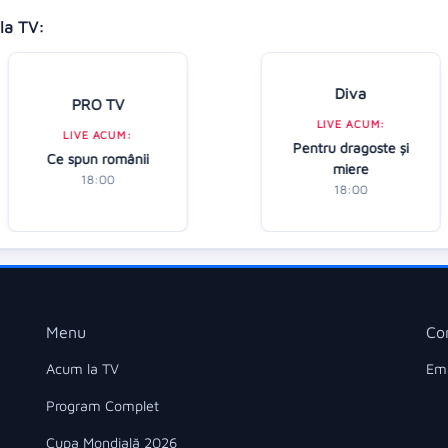
la TV:
Diva
PRO TV
LIVE ACUM:
LIVE ACUM:
Pentru dragoste și
Ce spun românii
miere
18:00
18:00
Menu
Co
Acum la TV
Ema
Program Complet
Cupa Mondială 2026