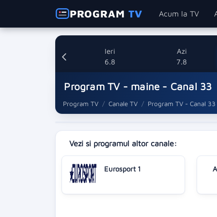
PROGRAM
TV
Acum la TV
Ieri
Azi
6.8
7.8
Program TV - maine - Canal 33
Program TV
Canale TV
Program TV - Canal 33
Vezi si programul altor canale:
Eurosport 1
A