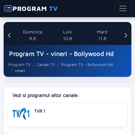
PROGRAM
TV
ata
Duminica
Luni
Marti
8
9.8
10.8
11.8
Program TV - vineri - Bollywood Hd
Program TV
Canale TV
Program TV - Bollywood Hd
vineri
Vezi si programul altor canale:
TVR 1