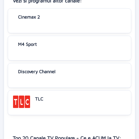
Vezi si programul altor canale:
Cinemax 2
M4 Sport
Discovery Channel
TLC
Top 20 Canale TV Populare - Ce e ACUM la TV: