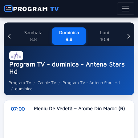
PROGRAM
TV
ne
Sambata
Duminica
Luni
M
8
8.8
9.8
10.8
Program TV - duminica - Antena Stars
Hd
Program TV
Canale TV
Program TV - Antena Stars Hd
duminica
Meniu De Vedetă – Arome Din Maroc (R)
07:00