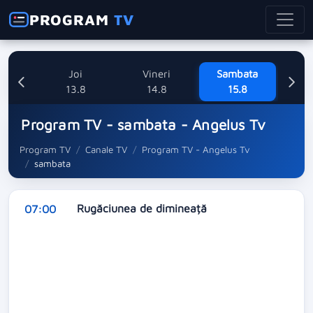
PROGRAM
TV
uri
Joi
Vineri
Sambata
8
13.8
14.8
15.8
Program TV - sambata - Angelus Tv
Program TV
Canale TV
Program TV - Angelus Tv
sambata
Rugăciunea de dimineață
07:00