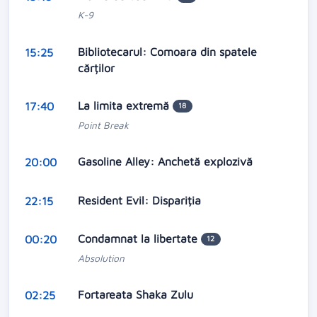
K-9
Bibliotecarul: Comoara din spatele
15:25
cărților
La limita extremă
17:40
18
Point Break
Gasoline Alley: Anchetă explozivă
20:00
Resident Evil: Dispariția
22:15
Condamnat la libertate
00:20
12
Absolution
Fortareata Shaka Zulu
02:25