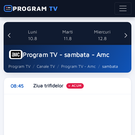
PROGRAM
TV
nica
Luni
Marti
Miercuri
8
10.8
11.8
12.8
Program TV - sambata - Amc
Program TV
Canale TV
Program TV - Amc
sambata
Ziua trifidelor
08:45
ACUM