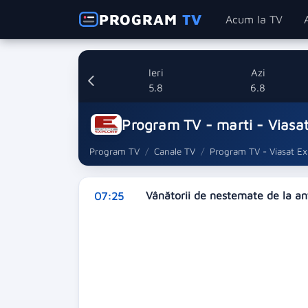
PROGRAM
TV
Acum la TV
Ieri
Azi
5.8
6.8
Program TV - marti - Viasat
Program TV
Canale TV
Program TV - Viasat Ex
Vânătorii de nestemate de la an
07:25