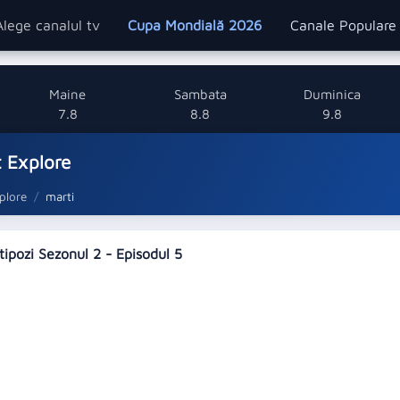
Alege canalul tv
Cupa Mondială 2026
Canale Popular
Maine
Sambata
Duminica
7.8
8.8
9.8
 Explore
plore
marti
tipozi Sezonul 2 - Episodul 5