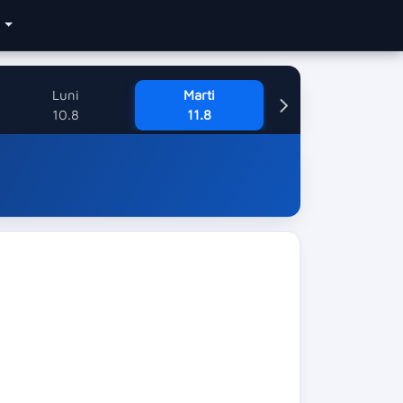
e
Luni
Marti
10.8
11.8