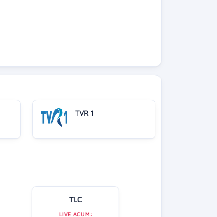
TVR 1
TLC
Kanal D
LIVE ACUM: