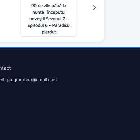
90 de zile până la
LIVE ACUM:
nuntă: Începutul
Follow us
poveştii Sezonul 7 -
08:00
Episodul 6 - Paradisul
pierdut
09:00
ntact
il: programtvro@gmail.com