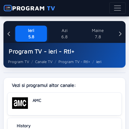
PROGRAM
TV
Ieri
Azi
Maine
Sa
5.8
6.8
7.8
Program TV - ieri - Rtl+
Program TV
Canale TV
Program TV - Rtl+
ieri
Vezi si programul altor canale:
AMC
History