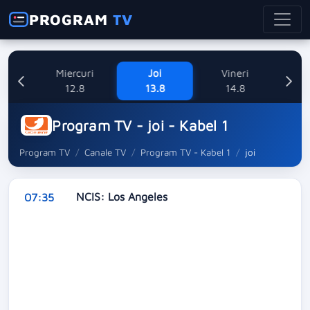
PROGRAM
TV
ne
Miercuri
Joi
Vineri
Sa
8
12.8
13.8
14.8
Program TV - joi - Kabel 1
Program TV
Canale TV
Program TV - Kabel 1
joi
NCIS: Los Angeles
07:35