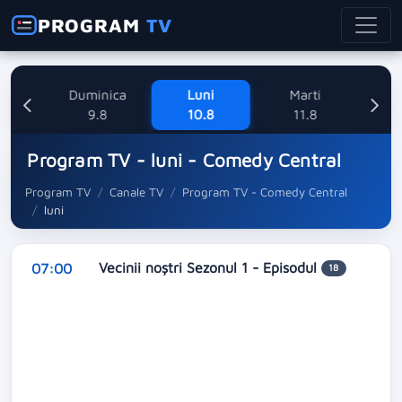
PROGRAM
TV
ne
Duminica
Luni
Marti
Mi
8
9.8
10.8
11.8
Program TV - luni - Comedy Central
Program TV
Canale TV
Program TV - Comedy Central
luni
Vecinii noștri Sezonul 1 - Episodul
07:00
18