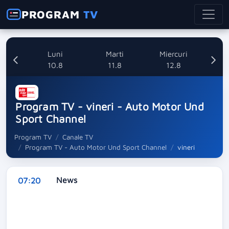
PROGRAM
TV
nica
Luni
Marti
Miercuri
8
10.8
11.8
12.8
Program TV - vineri - Auto Motor Und
Sport Channel
Program TV
Canale TV
Program TV - Auto Motor Und Sport Channel
vineri
News
07:20