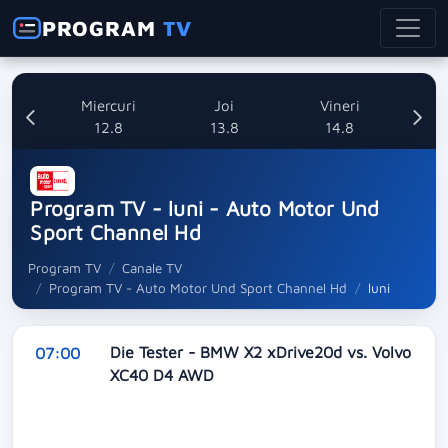
PROGRAM
TV
ti
Miercuri
Joi
Vineri
8
12.8
13.8
14.8
Program TV - luni - Auto Motor Und
Sport Channel Hd
Program TV
Canale TV
Program TV - Auto Motor Und Sport Channel Hd
luni
Die Tester - BMW X2 xDrive20d vs. Volvo
07:00
XC40 D4 AWD