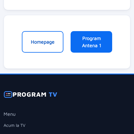
Program
Homepage
Antena 1
PROGRAM
TV
Menu
Acum la TV