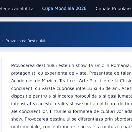
Alege canalul tv
Cupa Mondială 2026
Canale Popular
Provocarea Destinului
Provocarea destinului este un show TV unic in Romania, 
protagonisti cu experienta de viata. Prezentata de tale
Academiei de Muzica, Teatru si Arte Plastice de la Chis
concurenti cu varste cuprinse intre 33 si 45 de ani. Ace
dispozitie pentru a-si incerca norocul de a-si gasi jumat
intensitatea acestui reality show sunt amplificate de timp
ale concurentilor, flirturile si formarea de cupluri vor 
show. Provocarea destinului se diferentiaza prin abordar
matrimoniale, concentrandu-se pe varsta matura a partici