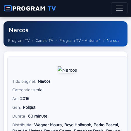
PROGRAM
TV
Narcos
Program TV
Canale TV
Program TV - Antena 1
Narcos
Titlu original:
Narcos
Categorie:
serial
An:
2016
Gen:
Polițist
Durata:
60 minute
Distributie:
Wagner Moura, Boyd Holbrook, Pedro Pascal,
Damián Alcázar, Paulina Gaitan, Francisco Denis, Paulina